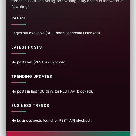
trends in AI-driven paragraph writing. Stay ahead in the world of
AI writing!
PAGES
Pages not available (REST/menu endpoints blocked).
LATEST POSTS
No posts yet (REST API blocked).
TRENDING UPDATES
No posts in last 100 days (or REST API blocked).
BUSINESS TRENDS
No business posts found (or REST API blocked).